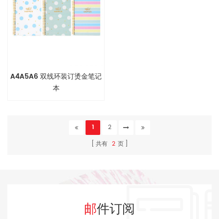
A4A5A6 双线环装订烫金笔记
本
1
2
共有
2
页
邮件订阅