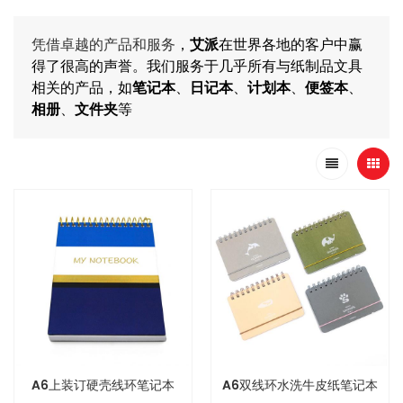
凭借卓越的产品和服务
，
艾派
在世界各地的客户中赢
得了很高的声誉。我们服务于几乎所有与纸制品文具
相关的产品，如
笔记本
、
日记本
、
计划本
、
便签本
、
相册
、
文件夹
等
A6上装订硬壳线环笔记本
A6双线环水洗牛皮纸笔记本