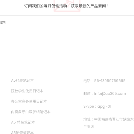
订阅我们的每月促销活动，获取最新的产品新闻！
热门标签
关注我们
A5精装笔记本
电话 :
86-13959759688
院校学生使用日记本
邮箱 :
info@ap365.com
办公室商务使用日记本
Skype :
apgj-01
内页象牙白双胶纸笔记本
地址 : 中国福建省晋江市缺塘
A5 精装笔记本
产业园
A5硬壳笔记本