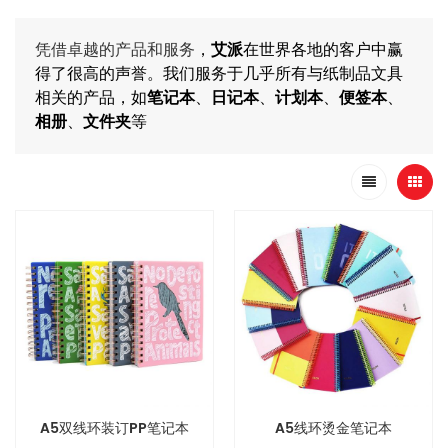
凭借卓越的产品和服务
，
艾派
在世界各地的客户中赢
得了很高的声誉。我们服务于几乎所有与纸制品文具
相关的产品，如
笔记本
、
日记本
、
计划本
、
便签本
、
相册
、
文件夹
等
A5双线环装订PP笔记本
A5线环烫金笔记本