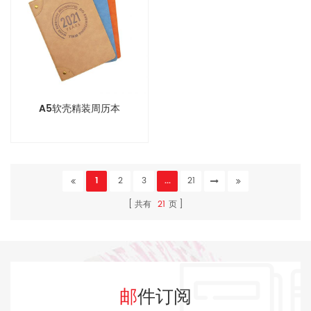
A5软壳精装周历本
1
2
3
...
21
共有
21
页
邮件订阅