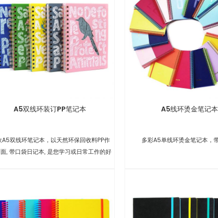
A5双线环装订PP笔记本
A5线环烫金笔记本
款A5双线环笔记本，以天然环保回收料PP作
多彩A5单线环烫金笔记本，
面, 带口袋日记本, 是您学习或日常工作的好
帮手.