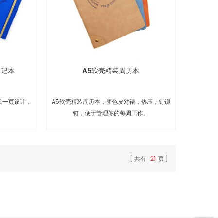
日记本
A5软壳精装周历本
天一页设计，
A5软壳精装周历本，变色皮对裱，热压，钉铆
钉，便于管理你的每周工作。
共有
21
页