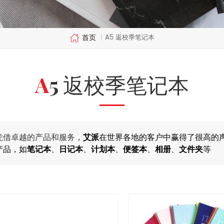
首页
A5 返校季笔记本
|
A5 返校季笔记本
凭借卓越的产品和服务
，
艾派
在世界各地的客户中赢得了很高的
产品，如
笔记本
、
日记本
、
计划本
、
便签本
、
相册
、
文件夹
等