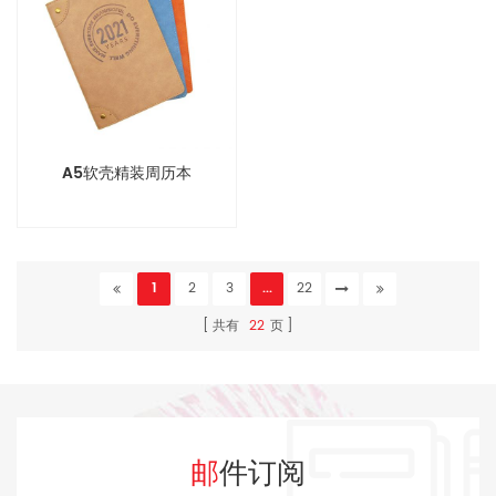
A5软壳精装周历本
1
2
3
...
22
共有
22
页
邮件订阅