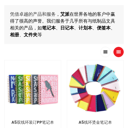
凭借卓越的产品和服务
，
艾派
在世界各地的客户中赢
得了很高的声誉。我们服务于几乎所有与纸制品文具
相关的产品，如
笔记本
、
日记本
、
计划本
、
便签本
、
相册
、
文件夹
等
A5双线环装订PP笔记本
A5线环烫金笔记本