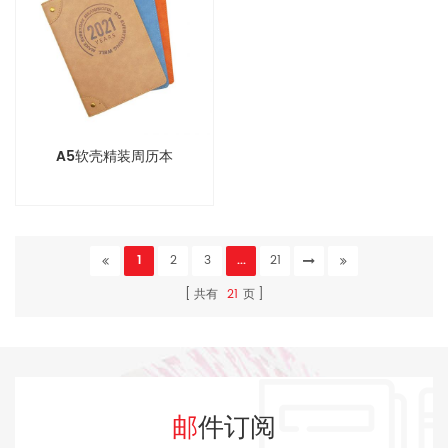
A5软壳精装周历本
1
2
3
...
21
共有
21
页
邮件订阅