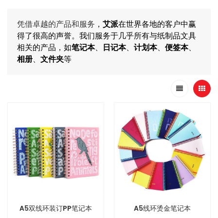
凭借卓越的产品和服务
，
艾派
在世界各地的客户中赢
得了很高的声誉。我们服务于几乎所有与纸制品文具
相关的产品，如
笔记本
、
日记本
、
计划本
、
便签本
、
相册
、
文件夹
等
A5双线环装订PP笔记本
A5线环烫金笔记本