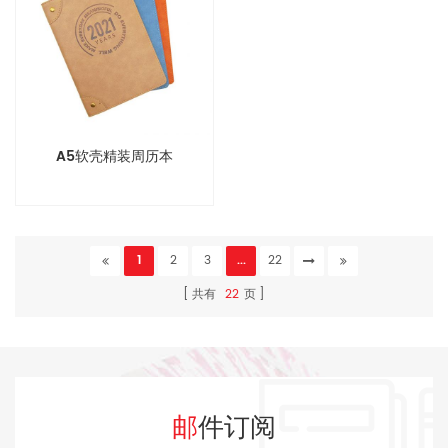
A5软壳精装周历本
1
2
3
...
22
共有
22
页
邮件订阅