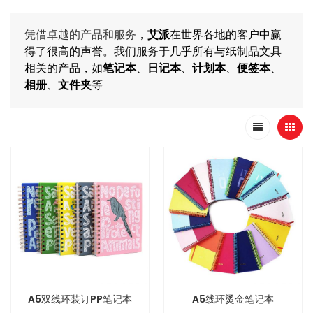
凭借卓越的产品和服务
，
艾派
在世界各地的客户中赢
得了很高的声誉。我们服务于几乎所有与纸制品文具
相关的产品，如
笔记本
、
日记本
、
计划本
、
便签本
、
相册
、
文件夹
等
A5双线环装订PP笔记本
A5线环烫金笔记本