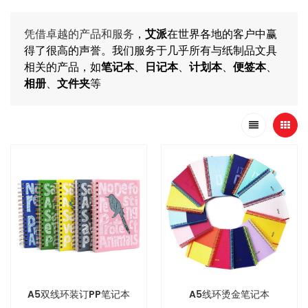
凭借卓越的产品和服务
，
艾派
在世界各地的客户中赢
得了很高的声誉。我们服务于几乎所有与纸制品文具
相关的产品，如
笔记本
、
日记本
、
计划本
、
便签本
、
相册
、
文件夹
等
A5双线环装订PP笔记本
A5线环烫金笔记本