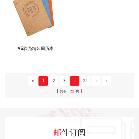
A5软壳精装周历本
1
2
3
...
22
共有
22
页
邮件订阅