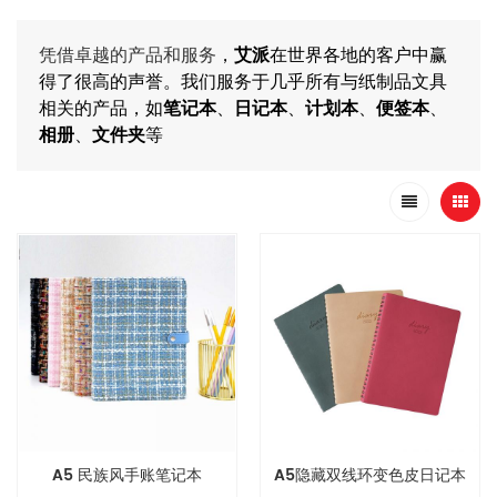
凭借卓越的产品和服务
，
艾派
在世界各地的客户中赢
得了很高的声誉。我们服务于几乎所有与纸制品文具
相关的产品，如
笔记本
、
日记本
、
计划本
、
便签本
、
相册
、
文件夹
等
A5 民族风手账笔记本
A5隐藏双线环变色皮日记本