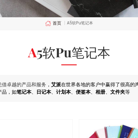
首页
A5软pu笔记本
|
A5软pu笔记本
凭借卓越的产品和服务
，
艾派
在世界各地的客户中赢得了很高的
产品，如
笔记本
、
日记本
、
计划本
、
便签本
、
相册
、
文件夹
等