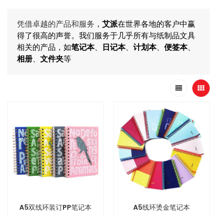
凭借卓越的产品和服务
，
艾派
在世界各地的客户中赢
得了很高的声誉。我们服务于几乎所有与纸制品文具
相关的产品，如
笔记本
、
日记本
、
计划本
、
便签本
、
相册
、
文件夹
等
A5双线环装订PP笔记本
A5线环烫金笔记本