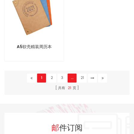
A5软壳精装周历本
1
2
3
...
21
共有
21
页
邮件订阅