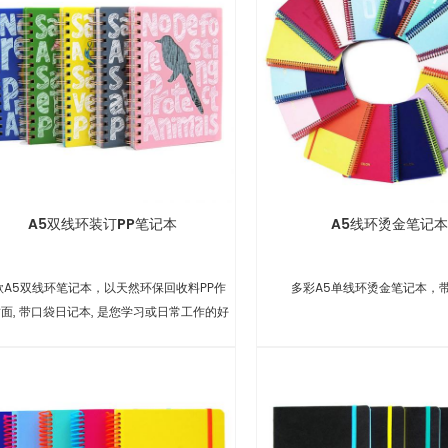
A5双线环装订PP笔记本
A5线环烫金笔记本
款A5双线环笔记本，以天然环保回收料PP作
多彩A5单线环烫金笔记本，
面, 带口袋日记本, 是您学习或日常工作的好
帮手.