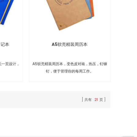
日记本
A5软壳精装周历本
天一页设计，
A5软壳精装周历本，变色皮对裱，热压，钉铆
钉，便于管理你的每周工作。
共有
21
页