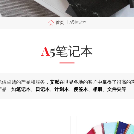
首页
A5笔记本
|
A5笔记本
凭借卓越的产品和服务
，
艾派
在世界各地的客户中赢得了很高的
产品，如
笔记本
、
日记本
、
计划本
、
便签本
、
相册
、
文件夹
等