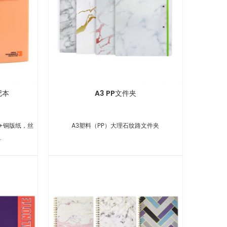
记本
A3 PP文件夹
P+铜版纸，丝
A3塑料（PP）大理石纹路文件夹
.