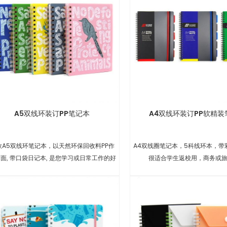
A5双线环装订PP笔记本
A4双线环装订PP软精装
款A5双线环笔记本，以天然环保回收料PP作
A4双线圈笔记本，5科线环本，带
面, 带口袋日记本, 是您学习或日常工作的好
很适合学生返校用，商务或
帮手.