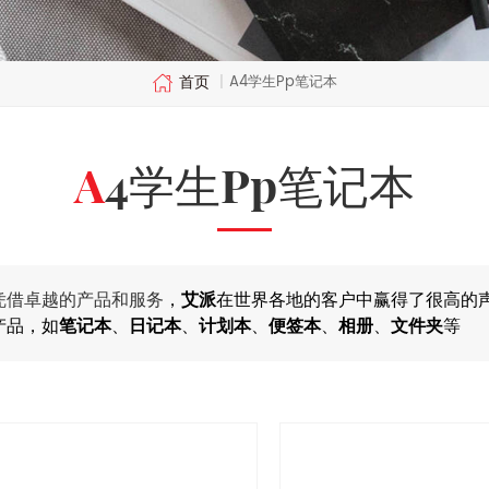
首页
A4学生pp笔记本
|
A4学生pp笔记本
凭借卓越的产品和服务
，
艾派
在世界各地的客户中赢得了很高的
产品，如
笔记本
、
日记本
、
计划本
、
便签本
、
相册
、
文件夹
等