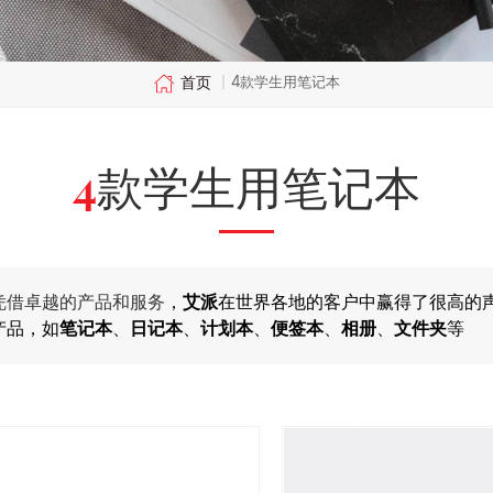
首页
4款学生用笔记本
|
4款学生用笔记本
凭借卓越的产品和服务
，
艾派
在世界各地的客户中赢得了很高的
产品，如
笔记本
、
日记本
、
计划本
、
便签本
、
相册
、
文件夹
等