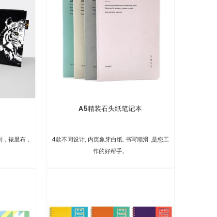
A5精装石头纸笔记本
印刷，裱里布，
4款不同设计, 内页象牙白纸, 书写顺滑 ,是您工
。
作的好帮手。