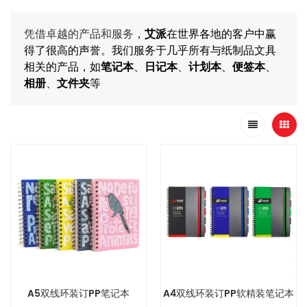
凭借卓越的产品和服务
，
艾派
在世界各地的客户中赢
得了很高的声誉。我们服务于几乎所有与纸制品文具
相关的产品，如
笔记本
、
日记本
、
计划本
、
便签本
、
相册
、
文件夹
等
A5双线环装订PP笔记本
A4双线环装订PP软精装笔记本