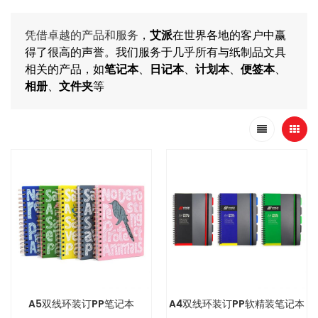
凭借卓越的产品和服务
，
艾派
在世界各地的客户中赢
得了很高的声誉。我们服务于几乎所有与纸制品文具
相关的产品，如
笔记本
、
日记本
、
计划本
、
便签本
、
相册
、
文件夹
等
A5双线环装订PP笔记本
A4双线环装订PP软精装笔记本