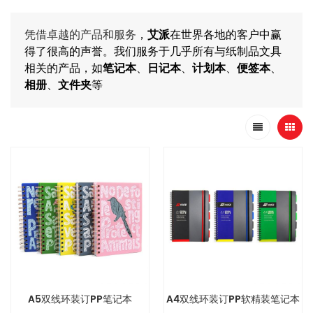
凭借卓越的产品和服务
，
艾派
在世界各地的客户中赢
得了很高的声誉。我们服务于几乎所有与纸制品文具
相关的产品，如
笔记本
、
日记本
、
计划本
、
便签本
、
相册
、
文件夹
等
A5双线环装订PP笔记本
A4双线环装订PP软精装笔记本