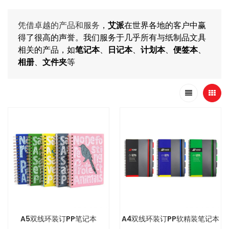
凭借卓越的产品和服务
，
艾派
在世界各地的客户中赢
得了很高的声誉。我们服务于几乎所有与纸制品文具
相关的产品，如
笔记本
、
日记本
、
计划本
、
便签本
、
相册
、
文件夹
等
A5双线环装订PP笔记本
A4双线环装订PP软精装笔记本