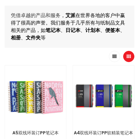
凭借卓越的产品和服务
，
艾派
在世界各地的客户中赢
得了很高的声誉。我们服务于几乎所有与纸制品文具
相关的产品，如
笔记本
、
日记本
、
计划本
、
便签本
、
相册
、
文件夹
等
A5双线环装订PP笔记本
A4双线环装订PP软精装笔记本