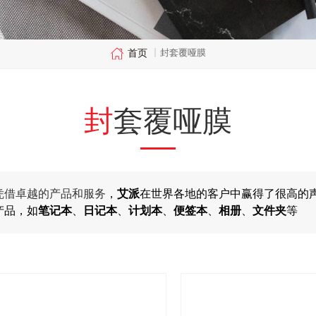
首页
封套覆哑膜
|
封套覆哑膜
凭借卓越的产品和服务
，
艾派
在世界各地的客户中赢得了很高的
产品，如
笔记本
、
日记本
、
计划本
、
便签本
、
相册
、
文件夹
等