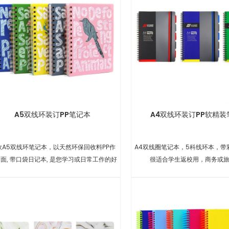
A5双线环装订PP笔记本
A4双线环装订PP软精装
款A5双线环笔记本，以天然环保回收料PP作
A4双线圈笔记本，5科线环本，带
面, 带口袋日记本, 是您学习或日常工作的好
很适合学生返校用，商务或
帮手.