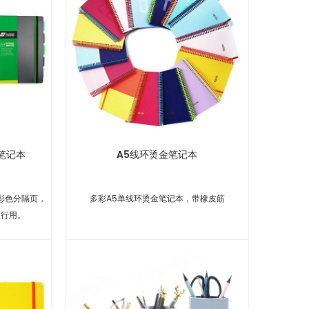
笔记本
A5线环烫金笔记本
彩色分隔页，
多彩A5单线环烫金笔记本，带橡皮筋
旅行用。