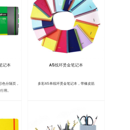
笔记本
A5线环烫金笔记本
彩色分隔页，
多彩A5单线环烫金笔记本，带橡皮筋
旅行用。