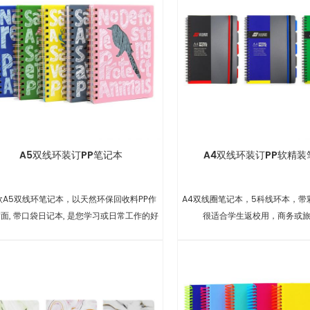
A5双线环装订PP笔记本
A4双线环装订PP软精装
款A5双线环笔记本，以天然环保回收料PP作
A4双线圈笔记本，5科线环本，带
面, 带口袋日记本, 是您学习或日常工作的好
很适合学生返校用，商务或
帮手.