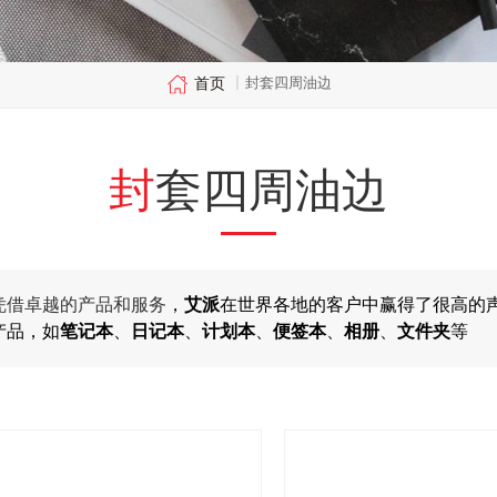
首页
封套四周油边
|
封套四周油边
凭借卓越的产品和服务
，
艾派
在世界各地的客户中赢得了很高的
产品，如
笔记本
、
日记本
、
计划本
、
便签本
、
相册
、
文件夹
等