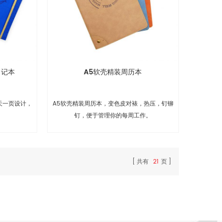
日记本
A5软壳精装周历本
天一页设计，
A5软壳精装周历本，变色皮对裱，热压，钉铆
钉，便于管理你的每周工作。
共有
21
页