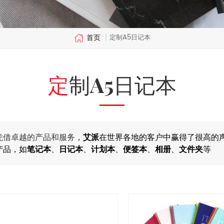
首页
定制a5日记本
|
定制a5日记本
凭借卓越的产品和服务
，
艾派
在世界各地的客户中赢得了很高的
产品，如
笔记本
、
日记本
、
计划本
、
便签本
、
相册
、
文件夹
等