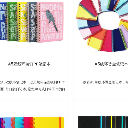
A5双线环装订PP笔记本
A5线环烫金笔记本
款A5双线环笔记本，以天然环保回收料PP作
多彩A5单线环烫金笔记本，
面, 带口袋日记本, 是您学习或日常工作的好
帮手.