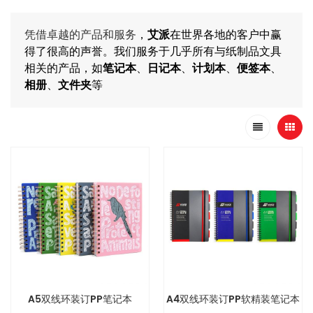
凭借卓越的产品和服务
，
艾派
在世界各地的客户中赢
得了很高的声誉。我们服务于几乎所有与纸制品文具
相关的产品，如
笔记本
、
日记本
、
计划本
、
便签本
、
相册
、
文件夹
等
A5双线环装订PP笔记本
A4双线环装订PP软精装笔记本