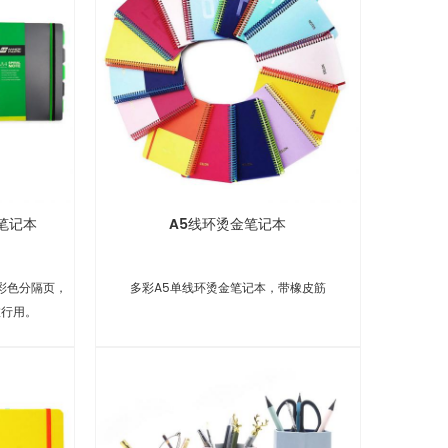
笔记本
A5线环烫金笔记本
彩色分隔页，
多彩A5单线环烫金笔记本，带橡皮筋
旅行用。