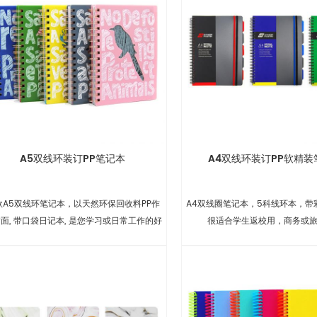
A5双线环装订PP笔记本
A4双线环装订PP软精装
款A5双线环笔记本，以天然环保回收料PP作
A4双线圈笔记本，5科线环本，带
面, 带口袋日记本, 是您学习或日常工作的好
很适合学生返校用，商务或
帮手.