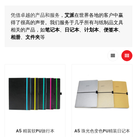
凭借卓越的产品和服务
，
艾派
在世界各地的客户中赢
得了很高的声誉。我们服务于几乎所有与纸制品文具
相关的产品，如
笔记本
、
日记本
、
计划本
、
便签本
、
相册
、
文件夹
等
A5 精装软PU旅行本
A5 珠光色变色PU精装日记本