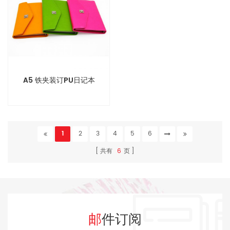
A5 铁夹装订PU日记本
1
2
3
4
5
6
共有
6
页
邮件订阅