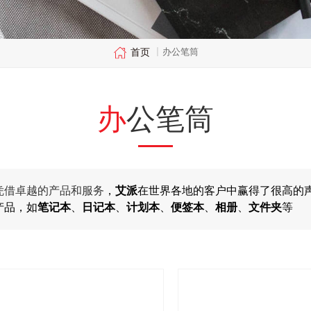
首页
办公笔筒
|
办公笔筒
凭借卓越的产品和服务
，
艾派
在世界各地的客户中赢得了很高的
产品，如
笔记本
、
日记本
、
计划本
、
便签本
、
相册
、
文件夹
等