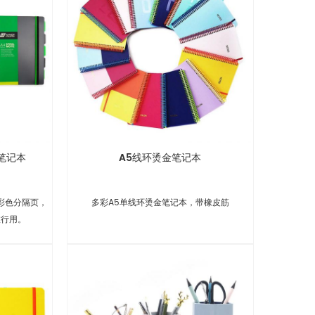
笔记本
A5线环烫金笔记本
彩色分隔页，
多彩A5单线环烫金笔记本，带橡皮筋
旅行用。