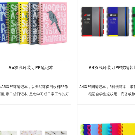
A5双线环装订PP笔记本
A4双线环装订PP软精装
款A5双线环笔记本，以天然环保回收料PP作
A4双线圈笔记本，5科线环本，带
面, 带口袋日记本, 是您学习或日常工作的好
很适合学生返校用，商务或
帮手.