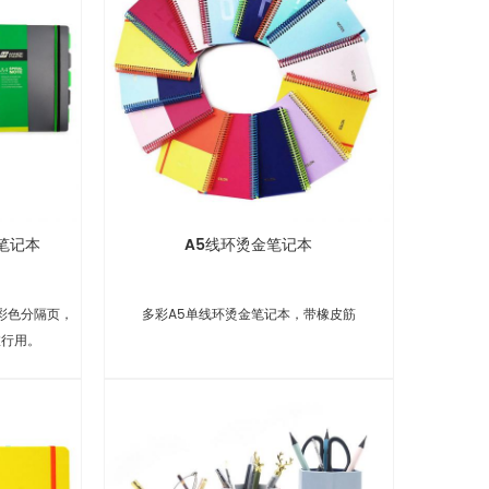
笔记本
A5线环烫金笔记本
彩色分隔页，
多彩A5单线环烫金笔记本，带橡皮筋
旅行用。