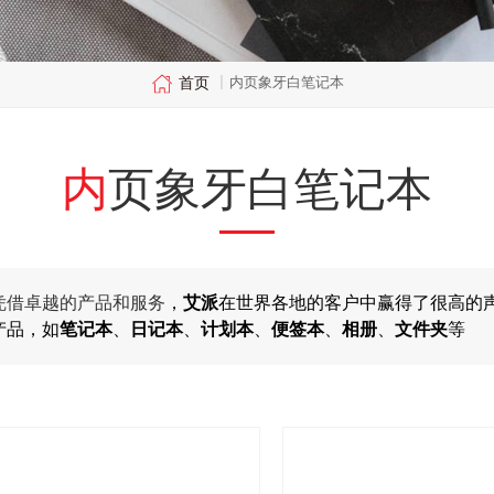
首页
内页象牙白笔记本
|
内页象牙白笔记本
凭借卓越的产品和服务
，
艾派
在世界各地的客户中赢得了很高的
产品，如
笔记本
、
日记本
、
计划本
、
便签本
、
相册
、
文件夹
等