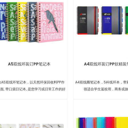
A5双线环装订PP笔记本
A4双线环装订PP软精装
款A5双线环笔记本，以天然环保回收料PP作
A4双线圈笔记本，5科线环本，带
面, 带口袋日记本, 是您学习或日常工作的好
很适合学生返校用，商务或
帮手.