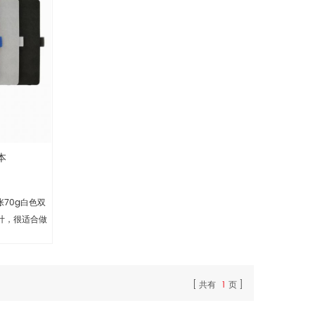
本
4张70g白色双
设计，很适合做
5. 有竞争力
共有
1
页