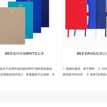
B6双线环环保RPET笔记本
B6柔韧PU精装笔记
款本子采用环保回收的RPET面料和回收纸
1. 柔韧性极强，便于携带； 2. 6
。采用隐形线环装订。多重颜色可以选择，非
胶纸做书写内页； 3. 简单/实用
常适合商务和办公室使用。
促销礼品； 4. 配有笔插和彩带； 
的价格