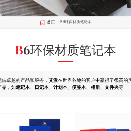
首页
B6环保材质笔记本
|
B6环保材质笔记本
凭借卓越的产品和服务
，
艾派
在世界各地的客户中赢得了很高的
产品，如
笔记本
、
日记本
、
计划本
、
便签本
、
相册
、
文件夹
等