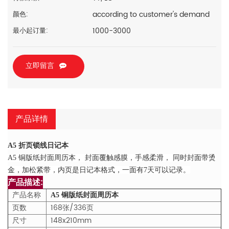
according to customer's demand
颜色:
1000-3000
最小起订量:
立即留言
产品详情
A5 折页锁线日记本
A5 铜版纸封面周历本， 封面覆触感膜，手感柔滑， 同时封面带烫
金，加松紧带，内页是日记本格式，一面有7天可以记录。
产品描述:
产品名称
A5 铜版纸封面周历本
页数
168张/336页
尺寸
148x210mm