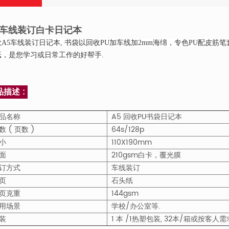
5车线装订白卡日记本
A5
车线装订日记本
, 书袋以
回收PU加车线加2mm海绵，专色PU配皮筋笔
纸，
是您学习或日常工作的好帮手.
品描述 :
品名称
A5 回收PU书袋日记本
数 ( 页数 )
64s/128p
小
110X190mm
面
210gsm白卡，覆光膜
订方式
车线装订
页
石头纸
页克重
144gsm
用场景
学校/办公室等
.
装
1 本 /1热塑包装, 32本/箱或按客人需