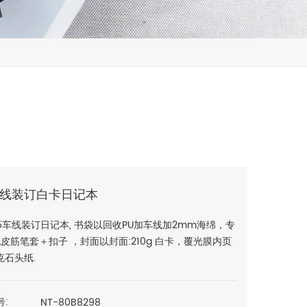
车线装订白卡日记本
5车线装订日记本, 书袋以回收PU加车线加2mm海绵，专
配皮筋笔套＋扣子 ，封面以封面:210g 白卡，覆光膜内页
克石头纸.
NT-80B8298
号: