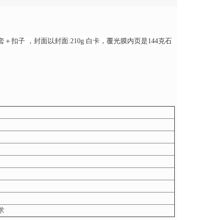
套＋扣子 ，封面以
封面:210g 白卡，覆光膜
内页是
144克石
求