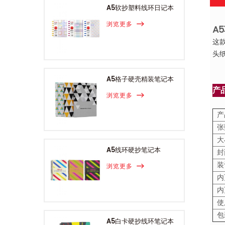
A5软抄塑料线环日记本
浏览更多
A
这款
头
A5格子硬壳精装笔记本
产
浏览更多
产
张
大
A5线环硬抄笔记本
封
装
浏览更多
内
内
使
包
A5白卡硬抄线环笔记本