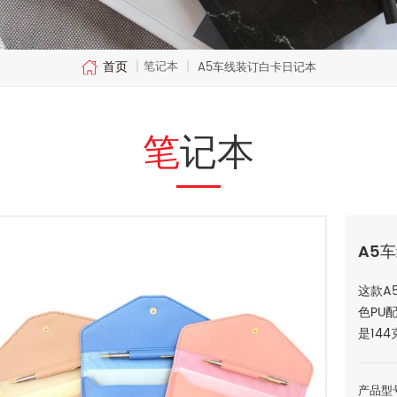
首页
笔记本
|
|
A5车线装订白卡日记本
笔记本
A5
这款A
色PU
是144
产品型