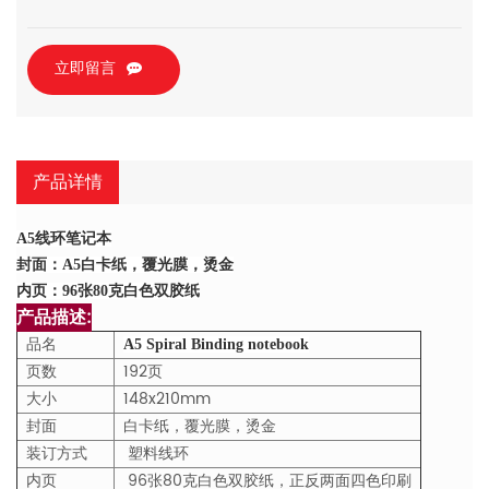
立即留言
产品详情
A5线环笔记本
封面：A5白卡纸，覆光膜，烫金
内页：96张80克白色双胶纸
产品描述:
品名
A5 Spiral Binding notebook
页数
192页
大小
148x210mm
封面
白卡纸，覆光膜，烫金
装订方式
塑料线环
内页
96张80克白色双胶纸，正反两面四色印刷