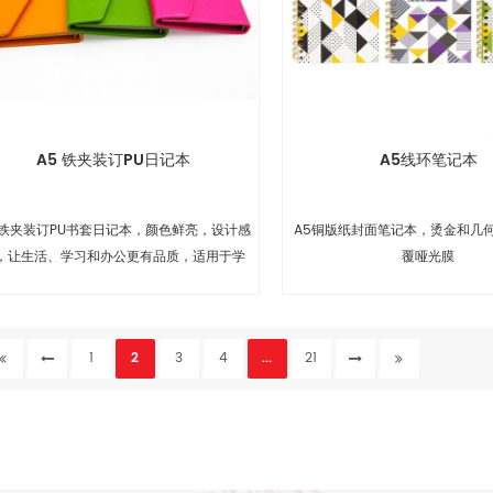
A5 铁夹装订PU日记本
A5线环笔记本
 铁夹装订PU书套日记本，颜色鲜亮，设计感
A5铜版纸封面笔记本，烫金和几
，让生活、学习和办公更有品质，适用于学
覆哑光膜
校、办公和礼品等。
1
2
3
4
...
21