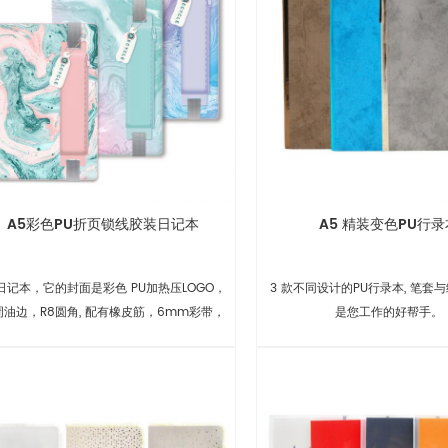
A5彩色PU折页锁线胶装日记本
A5 精装变色PU行录
5日记本，它的封面是彩色 PU加热压LOGO，
3 款不同设计的PU行录本, 笔套
周油边，R8圆角, 配有橡皮筋，6mm彩带，
是您工作的好帮手。
笔袋，口袋，银色珠链.