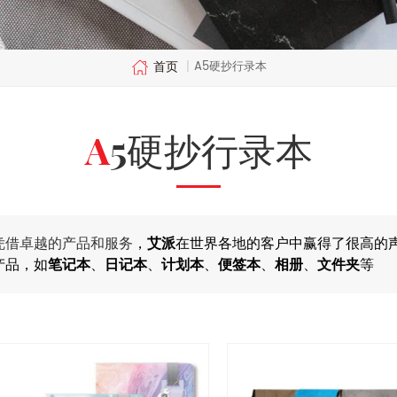
首页
A5硬抄行录本
|
A5硬抄行录本
凭借卓越的产品和服务
，
艾派
在世界各地的客户中赢得了很高的
产品，如
笔记本
、
日记本
、
计划本
、
便签本
、
相册
、
文件夹
等