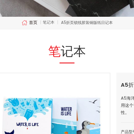
首页
笔记本
|
|
A5折页锁线胶装铜版纸日记本
笔记本
A5
A5海
用这个
性。
产品型