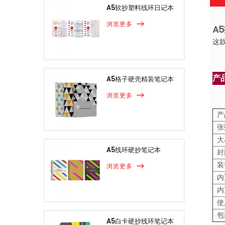
A5软抄塑料线环日记本
浏览更多
A
这
产
A5格子硬壳精装笔记本
浏览更多
产
张
大
A5线环硬抄笔记本
封
装
浏览更多
内
使
包
A5白卡硬抄线环笔记本