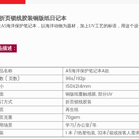
5折页锁线胶装铜版纸日记本
款A5海洋保护笔记本，
以海洋动物为题材，加上UV工艺的标语，用这个设
品描述 :
品名称
A5海洋保护笔记本A款
数 ( 页数)
96s/192p
小
150X214mm
面
铜版纸覆触感膜, 部分UV
订方式
折页锁线胶装
页
再生纸
内页克重
70gsm
用场景
学习/办公室/等.
装
1 本 /1热塑包装, 32本/箱或按客人需