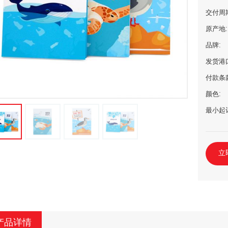
交付周
原产地:
品牌:
发货港
付款条
颜色:
最小起
立
产品详情