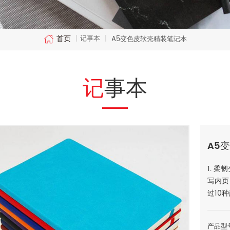
首页
记事本
|
|
A5变色皮软壳精装笔记本
记事本
A5
1. 柔
写内页；
过10
产品型