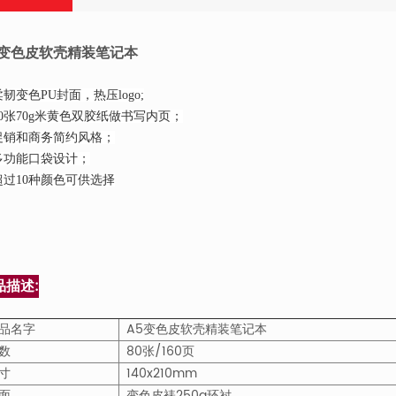
5变色皮软壳精装笔记本
 柔韧变色PU封面，热压logo;
 80张70g米黄色双胶纸做书写内页；
 促销和商务简约风格；
 多功能口袋设计；
 超过10种颜色可供选择
品描述:
品名字
A5变色皮软壳精装笔记本
数
80张/160页
寸
140x210mm
面
变色皮裱250g环衬