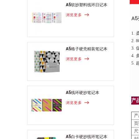
A5软抄塑料线环日记本
浏览更多
A
1.
2.
3.
A5格子硬壳精装笔记本
4.
浏览更多
5.
A5线环硬抄笔记本
产
浏览更多
产
页
尺
A5白卡硬抄线环笔记本
封