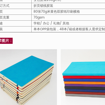
订方式
折页锁线胶装
页
80张70g米黄色双胶纸印刷横格
页克重
70gsm
途
学校/ 办公 / 礼物/ 其他
装
单本OPP袋包装，48本/箱或者根据客人需求定制
节图片 :