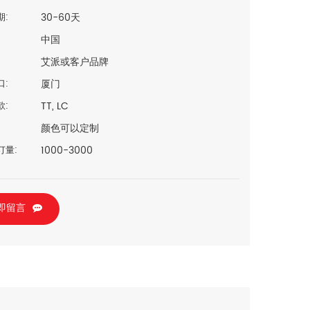
30-60天
期:
中国
艾派或客户品牌
厦门
口:
TT, LC
款:
颜色可以定制
1000-3000
订量:
即留言