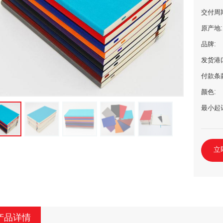
交付周
原产地:
品牌:
发货港
付款条
颜色:
最小起
立
产品详情