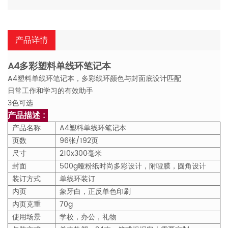
产品详情
A4多彩塑料单线环笔记本
A4塑料单线环笔记本，多彩线环颜色与封面底设计匹配
日常工作和学习的有效助手
3色可选
产品描述 :
产品名称
A4塑料单线环笔记本
页数
96张/192页
尺寸
210x300毫米
封面
500g哑粉纸时尚多彩设计，附哑膜，圆角设计
装订方式
单线环装订
内页
象牙白，正反单色印刷
内页克重
70g
使用场景
学校，办公，礼物