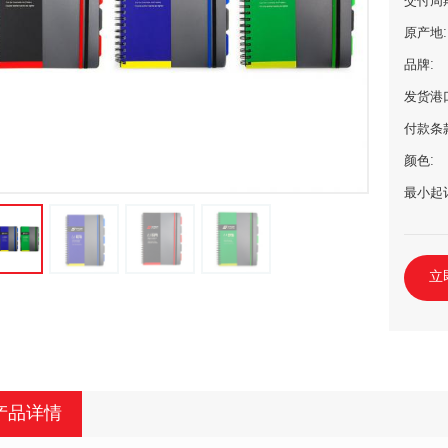
交付周
原产地:
品牌:
发货港
付款条
颜色:
最小起
立
产品详情