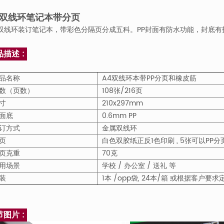
4双线环笔记本带分页
4双线环装订笔记本，带彩色分隔页分成五科。PP封面有防水功能，封底
品描述 :
品名称
A4双线环本带PP分页和橡皮筋
数（页数）
108张/216页
寸
210x297mm
面底
0.6mm PP
订方式
金属双线环
页
白色双胶纸正反1色印刷 , 5张可以PP分
页克重
70克
用场景
学校 / 办公室 / 送礼 等
装
1本 /opp袋, 24本/箱 或根据客户要求
节图片 :