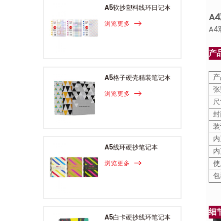
A5软抄塑料线环日记本
A
浏览更多
A
产
产
A5格子硬壳精装笔记本
张
浏览更多
尺
封
装
内
A5线环硬抄笔记本
内
使
浏览更多
包
细
A5白卡硬抄线环笔记本