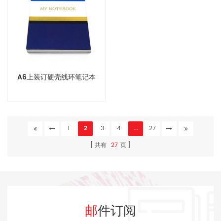
A6上装订硬壳线环笔记本
1
2
3
4
...
27
共有
27
页
邮件订阅