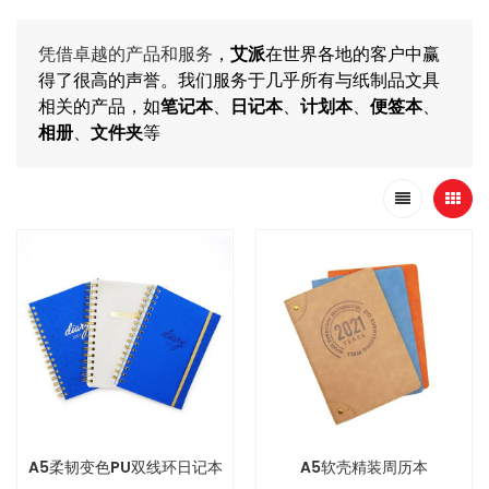
凭借卓越的产品和服务
，
艾派
在世界各地的客户中赢
得了很高的声誉。我们服务于几乎所有与纸制品文具
相关的产品，如
笔记本
、
日记本
、
计划本
、
便签本
、
相册
、
文件夹
等
A5柔韧变色PU双线环日记本
A5软壳精装周历本