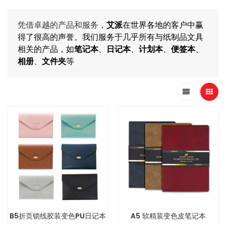
凭借卓越的产品和服务
，
艾派
在世界各地的客户中赢
得了很高的声誉。我们服务于几乎所有与纸制品文具
相关的产品，如
笔记本
、
日记本
、
计划本
、
便签本
、
相册
、
文件夹
等
B5折页锁线胶装变色PU日记本
A5 软精装变色皮笔记本