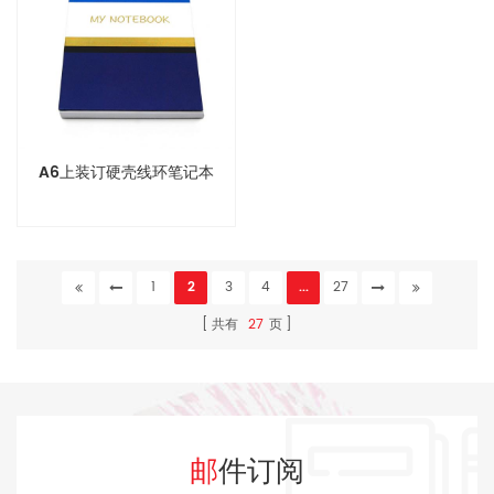
A6上装订硬壳线环笔记本
1
2
3
4
...
27
共有
27
页
邮件订阅