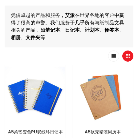
凭借卓越的产品和服务
，
艾派
在世界各地的客户中赢
得了很高的声誉。我们服务于几乎所有与纸制品文具
相关的产品，如
笔记本
、
日记本
、
计划本
、
便签本
、
相册
、
文件夹
等
A5柔韧变色PU双线环日记本
A5软壳精装周历本