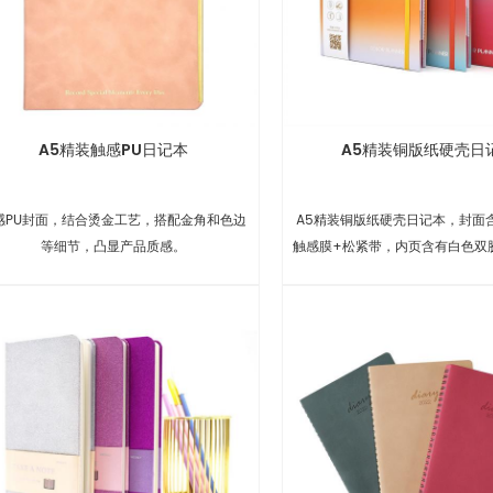
A5精装触感PU日记本
A5精装铜版纸硬壳日
感PU封面，结合烫金工艺，搭配金角和色边
A5精装铜版纸硬壳日记本，封面
等细节，凸显产品质感。
触感膜+松紧带，内页含有白色双
单色印刷+分页彩带+12张插页
格，方便日常生活记录