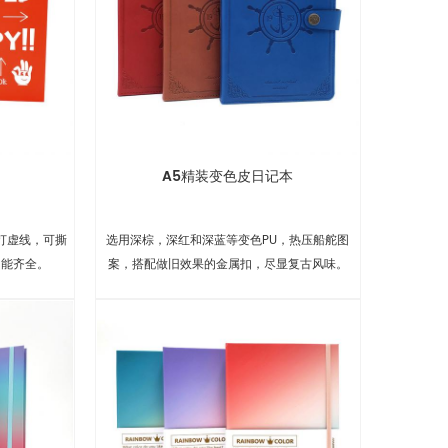
A5精装变色皮日记本
打虚线，可撕
选用深棕，深红和深蓝等变色PU，热压船舵图
功能齐全。
案，搭配做旧效果的金属扣，尽显复古风味。