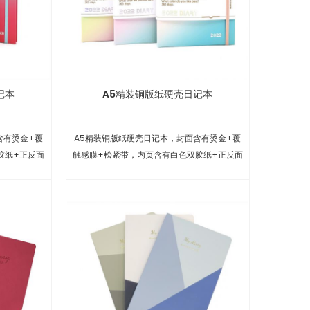
记本
A5精装铜版纸硬壳日记本
含有烫金+覆
A5精装铜版纸硬壳日记本，封面含有烫金+覆
胶纸+正反面
触感膜+松紧带，内页含有白色双胶纸+正反面
，每日记录风
单色印刷+分页彩带+4张可移不干胶贴纸，每
。
日记录风格，方便日常生活记录。