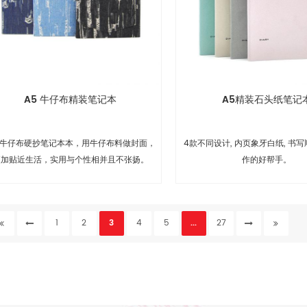
A5 牛仔布精装笔记本
A5精装石头纸笔记
5 牛仔布硬抄笔记本本，用牛仔布料做封面，
4款不同设计, 内页象牙白纸, 书写
更加贴近生活，实用与个性相并且不张扬。
作的好帮手。
1
2
3
4
5
...
27