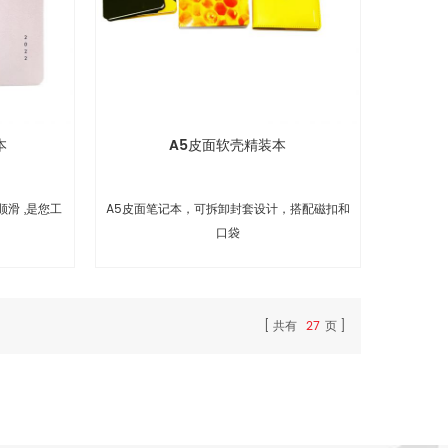
本
A5皮面软壳精装本
顺滑 ,是您工
A5皮面笔记本，可拆卸封套设计，搭配磁扣和
口袋
共有
27
页