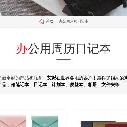
首页
办公用周历日记本
|
办公用周历日记本
凭借卓越的产品和服务
，
艾派
在世界各地的客户中赢得了很高的
产品，如
笔记本
、
日记本
、
计划本
、
便签本
、
相册
、
文件夹
等