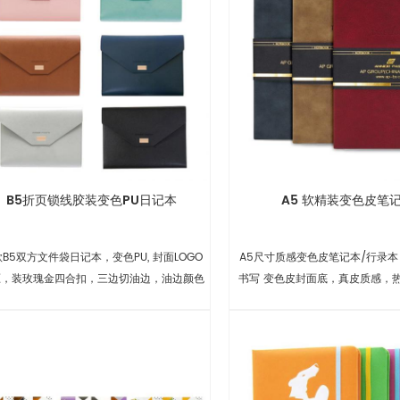
B5折页锁线胶装变色PU日记本
A5 软精装变色皮笔
B5双方文件袋日记本，变色PU, 封面LOGO
A5尺寸质感变色皮笔记本/行录本
压，装玫瑰金四合扣，三边切油边，油边颜色
书写 变色皮封面底，真皮质感，
封面相近色。插书皮口袋 同封面皮革，上下
计，卡头含烫金设计 3色
角装暗扣，下边车装手机口袋和笔袋。